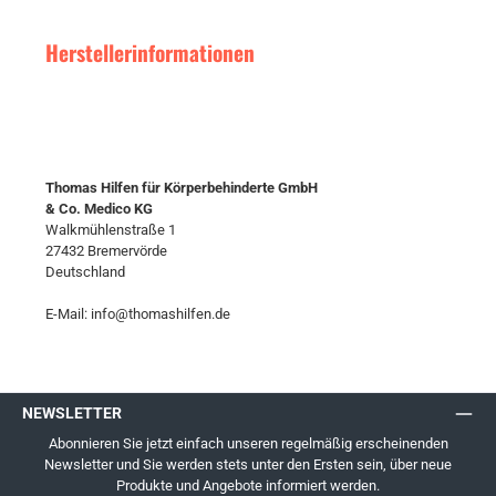
Herstellerinformationen
Thomas Hilfen für Körperbehinderte GmbH
& Co. Medico KG
Walkmühlenstraße 1
27432 Bremervörde
Deutschland
E-Mail: info@thomashilfen.de
NEWSLETTER
Abonnieren Sie jetzt einfach unseren regelmäßig erscheinenden
Newsletter und Sie werden stets unter den Ersten sein, über neue
Produkte und Angebote informiert werden.