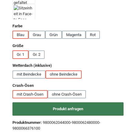
auswählen
Farbe
Blau
Grau
Grün
Magenta
Rot
auswählen
Größe
Gr. 1
Gr. 2
auswählen
Wetterdach (inklusive)
mit Beindecke
ohne Beindecke
auswählen
Crash-Ösen
mit Crash-Ösen
ohne Crash-Ösen
Produkt anfragen
Produktnummer:
9800062044000-9800062480000-
9800066376100