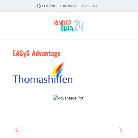
Zum Hauptinhalt springen
PERSÖNLICHE BERATUNG:
04761 979 400
EASyS Advantage
Bildergalerie überspringen