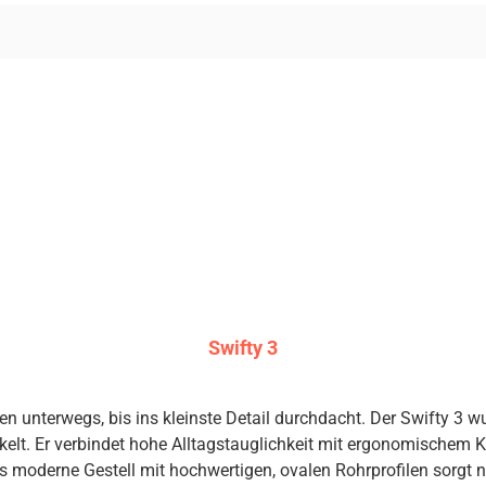
Swifty 3
ail durchdacht. Der Swifty 3 wurde speziell für Nutzer mit einer Körpergröße von 150
kelt. Er verbindet hohe Alltagstauglichkeit mit ergonomische
as moderne Gestell mit hochwertigen, ovalen Rohrprofilen sorgt n