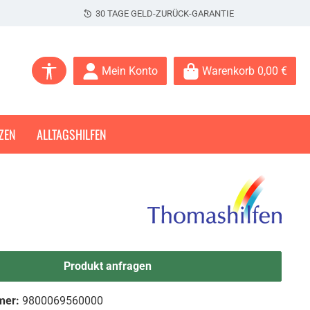
30 TAGE GELD-ZURÜCK-GARANTIE
Werkzeugleiste anzeigen
Mein Konto
Warenkorb
0,00 €
ZEN
ALLTAGSHILFEN
Produkt anfragen
mer:
9800069560000