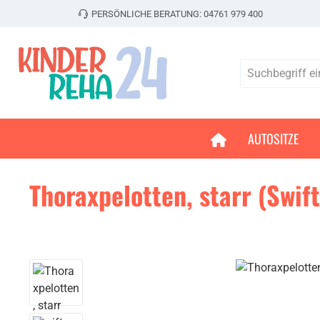
PERSÖNLICHE BERATUNG:
04761 979 400
 Hauptinhalt springen
Zur Suche springen
Zur Hauptnavigation springen
AUTOSITZE
Thoraxpelotten, starr (Swift
Bildergalerie überspringen