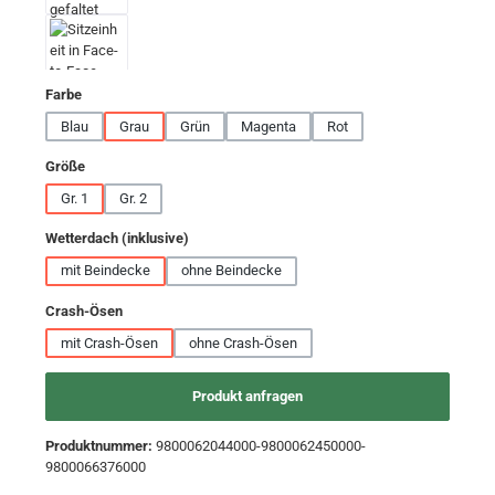
auswählen
Farbe
Blau
Grau
Grün
Magenta
Rot
auswählen
Größe
Gr. 1
Gr. 2
auswählen
Wetterdach (inklusive)
mit Beindecke
ohne Beindecke
auswählen
Crash-Ösen
mit Crash-Ösen
ohne Crash-Ösen
Produkt anfragen
Produktnummer:
9800062044000-9800062450000-
9800066376000