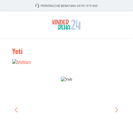
Zum Hauptinhalt springen
PERSÖNLICHE BERATUNG:
04761 979 400
Yeti
Bildergalerie überspringen