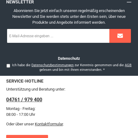
NEWSLETTER
Abonnieren Sie jetzt einfach unseren regelmäßig erscheinenden
Newsletter und Sie werden stets unter den Ersten sein, über neue
Produkte und Angebote informiert werden.
E-
Mail-
Adresse
*
Datenschutz
Ich habe die
Datenschutzbestimmungen
zur Kenntnis genommen und die
AGB
gelesen und bin mit ihnen einverstanden.
*
SERVICE-HOTLINE
Unterstützung und Beratung unter:
04761 / 979 400
Montag - Freitag:
08:00 - 17:00 Uhr
Oder über unser
Kontaktformular
.