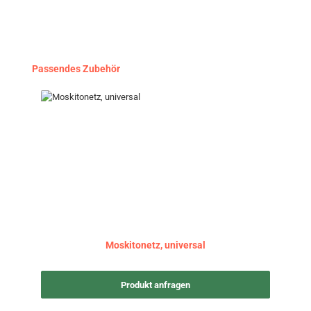
Produktgalerie überspringen
Passendes Zubehör
Moskitonetz, universal
Produkt anfragen