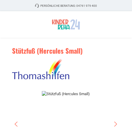
Zum Hauptinhalt springen
PERSÖNLICHE BERATUNG:
04761 979 400
Stützfuß (Hercules Small)
Bildergalerie überspringen