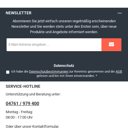
NEWSLETTER
Abonnieren Sie jetzt einfach unseren regelmäßig erscheinenden
Newsletter und Sie werden stets unter den Ersten sein, über neue
Produkte und Angebote informiert werden.
E-
Mail-
Adresse
*
Datenschutz
Ich habe die
Datenschutzbestimmungen
zur Kenntnis genommen und die
AGB
gelesen und bin mit ihnen einverstanden.
*
SERVICE-HOTLINE
Unterstützung und Beratung unter:
04761 / 979 400
Montag - Freitag:
08:00 - 17:00 Uhr
Oder über unser
Kontaktformular
.