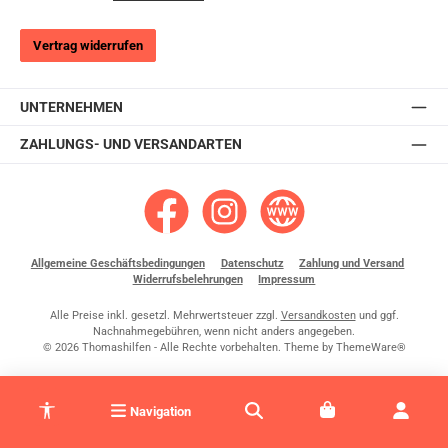
Vertrag widerrufen
UNTERNEHMEN
ZAHLUNGS- UND VERSANDARTEN
KinderReha24 bei Facebook
KinderReha24 bei Instagram
Zur KinderReha24-Website
Allgemeine Geschäftsbedingungen
Datenschutz
Zahlung und Versand
Widerrufsbelehrungen
Impressum
Alle Preise inkl. gesetzl. Mehrwertsteuer zzgl.
Versandkosten
und ggf.
Nachnahmegebühren, wenn nicht anders angegeben.
© 2026 Thomashilfen - Alle Rechte vorbehalten. Theme by
ThemeWare®
Werkzeugleiste anzeigen
Navigation