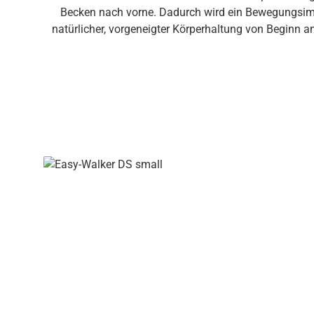
Becken nach vorne. Dadurch wird ein Bewegungsimpuls ges
natürlicher, vorgeneigter Körperhaltung von Beginn 
einfache Verstellung und Anpassung des Sitzes – o
Lauftraining schwenkbare Vorderräder mit Wandab
Funktionen im Detail Unterstützung des OberkörpersThoraxring für umfassende Unterstützung des Oberkörpers, lässt sich einfach öffnen und schließen. Gefederte
SitzeinheitDer gefederte dynamische Sattel-Sitz mit H
Körperhaltung. Einfache Verstellung & AnpassungZentr
| dynamischer schmaler Sitz | absenkbare, gefederte 
Thoraxring, in verschiedenen Größen erhältlich | Dru