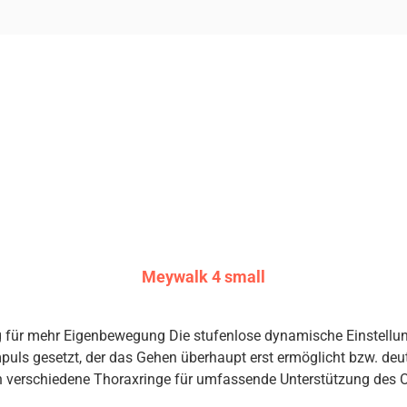
Meywalk 4 small
ng für mehr Eigenbewegung Die stufenlose dynamische Einstellu
etzt, der das Gehen überhaupt erst ermöglicht bzw. deutlich erleicht
an verschiedene Thoraxringe für umfassende Unterstützung des O
hne Werkzeug an zentraler Mittelsäule gefederte Sitzeinheit un