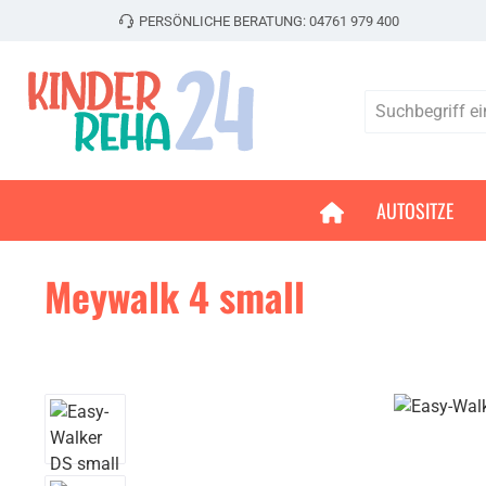
PERSÖNLICHE BERATUNG:
04761 979 400
 Hauptinhalt springen
Zur Suche springen
Zur Hauptnavigation springen
AUTOSITZE
Meywalk 4 small
Bildergalerie überspringen