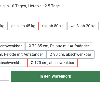
ig in 10 Tagen, Lieferzeit 2-5 Tage
uswählen
 kg
gelb, ab 45 kg
rot, ab 80 kg
weiß, ab 20 kg
uswählen
bschwenkbar
Ø 70-85 cm, Pelotte mit Aufständer
, Pelotte mit Aufständer
Ø 90 cm, abschwenkbar
abschwenkbar
Ø 120 cm, abschwenkbar
 Gib den gewünschten Wert ein oder benutze die Schaltflächen um die An
In den Warenkorb