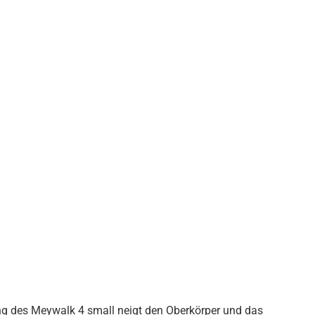
ssere Unterstützung und Körperführung erhältlich
und erleichtert das Gehen in natürlicher, vorgeneigter
tzes. Grundausstattung höhenverstellbares Fahrgestell
säßpelotte | abschwenkbarer Thoraxring oder Pelotten-
bel | Rücklaufsperre | Schleifbremse | Wandabweiser |
ng des Meywalk 4 small neigt den Oberkörper und das