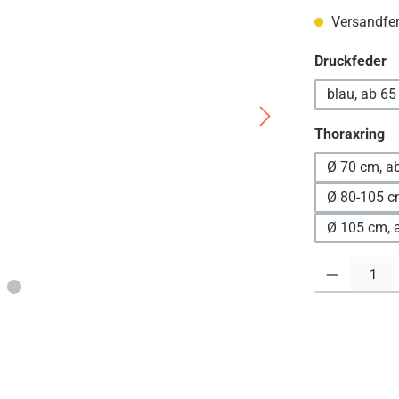
Versandfert
a
Druckfeder
blau, ab 65
a
Thoraxring
Ø 70 cm, a
Ø 80-105 cm
Ø 105 cm, 
Produkt Anzahl: