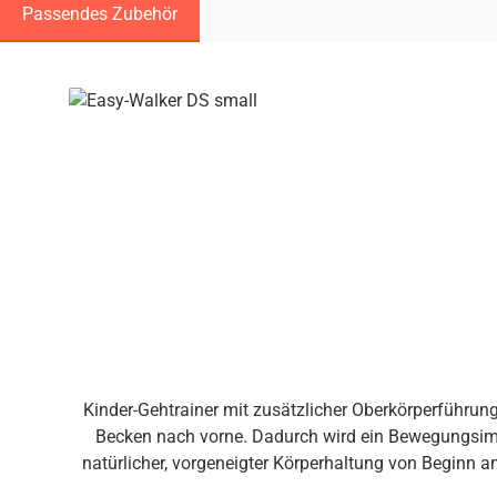
Passendes Zubehör
Produktgalerie überspringen
Kinder-Gehtrainer mit zusätzlicher Oberkörperführu
Becken nach vorne. Dadurch wird ein Bewegungsimpuls ges
natürlicher, vorgeneigter Körperhaltung von Beginn 
einfache Verstellung und Anpassung des Sitzes – o