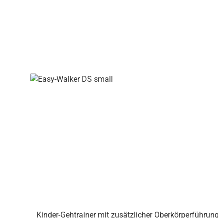
Lauftraining schwenkbare Vorderräder mit Wandab
Funktionen im Detail Unterstützung des OberkörpersThoraxring für umfassende Unterstützung des Oberkörpers, lässt sich einfach öffnen und schließen. Gefederte
SitzeinheitDer gefederte dynamische Sattel-Sitz mit H
Körperhaltung. Einfache Verstellung & AnpassungZentr
| dynamischer schmaler Sitz | absenkbare, gefederte 
Thoraxring, in verschiedenen Größen erhältlich | Dru
Kinder-Gehtrainer mit zusätzlicher Oberkörperführu