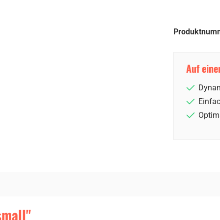
Produktnum
Auf eine
Dynam
Einfa
Optim
small"