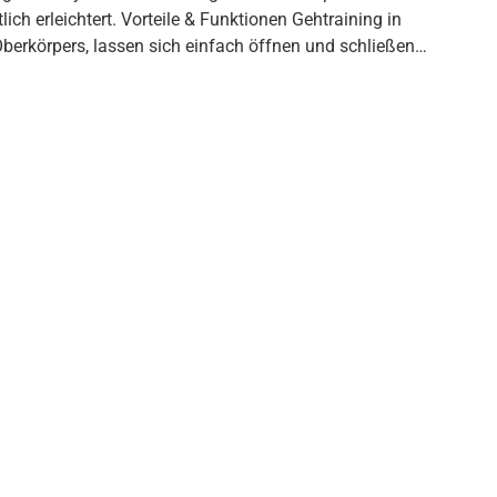
ert. Vorteile & Funktionen Gehtraining in
berkörpers, lassen sich einfach öffnen und schließen
d große Schrittbreite unterstützen physiologisches
ssere Unterstützung und Körperführung erhältlich
und erleichtert das Gehen in natürlicher, vorgeneigter
tzes. Grundausstattung höhenverstellbares Fahrgestell
säßpelotte | abschwenkbarer Thoraxring oder Pelotten-
bel | Rücklaufsperre | Schleifbremse | Wandabweiser |