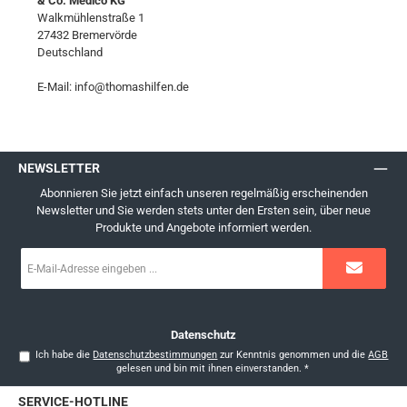
& Co. Medico KG
Walkmühlenstraße 1
27432 Bremervörde
Deutschland
E-Mail: info@thomashilfen.de
NEWSLETTER
Abonnieren Sie jetzt einfach unseren regelmäßig erscheinenden
Newsletter und Sie werden stets unter den Ersten sein, über neue
Produkte und Angebote informiert werden.
E-
Mail-
Adresse
*
Datenschutz
Ich habe die
Datenschutzbestimmungen
zur Kenntnis genommen und die
AGB
gelesen und bin mit ihnen einverstanden.
*
SERVICE-HOTLINE