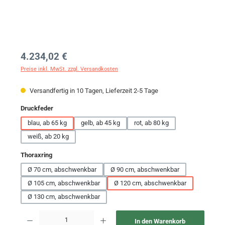
Regulärer Preis:
4.234,02 €
Preise inkl. MwSt. zzgl. Versandkosten
Versandfertig in 10 Tagen, Lieferzeit 2-5 Tage
auswählen
Druckfeder
blau, ab 65 kg
gelb, ab 45 kg
rot, ab 80 kg
weiß, ab 20 kg
auswählen
Thoraxring
Ø 70 cm, abschwenkbar
Ø 90 cm, abschwenkbar
Ø 105 cm, abschwenkbar
Ø 120 cm, abschwenkbar
Ø 130 cm, abschwenkbar
Produkt Anzahl: Gib den gewünschten Wert ein oder benutze die Schaltflächen um 
In den Warenkorb