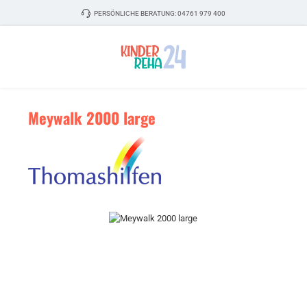
Zum Hauptinhalt springen
PERSÖNLICHE BERATUNG:
04761 979 400
Meywalk 2000 large
Bildergalerie überspringen