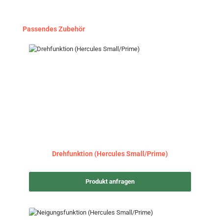
Produktgalerie überspringen
Passendes Zubehör
Drehfunktion (Hercules Small/Prime)
Produkt anfragen