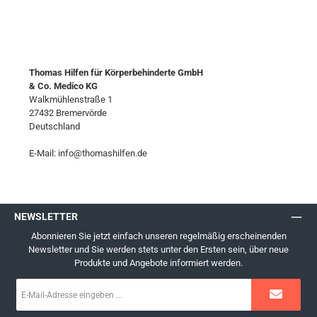
Thomas Hilfen für Körperbehinderte GmbH
& Co. Medico KG
Walkmühlenstraße 1
27432 Bremervörde
Deutschland
E-Mail: info@thomashilfen.de
NEWSLETTER
Abonnieren Sie jetzt einfach unseren regelmäßig erscheinenden
Newsletter und Sie werden stets unter den Ersten sein, über neue
Produkte und Angebote informiert werden.
E-
Mail-
Adresse