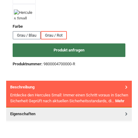
auswählen
Farbe
Grau / Blau
Grau / Rot
Produkt anfragen
Produktnummer:
9800004700000-R
Beschreibung
Entdecke den Hercules Small: Immer einen Schritt voraus in Sachen
Sicherheit Geprüft nach aktuellen Sicherheitsstandards, di…
Mehr
Eigenschaften