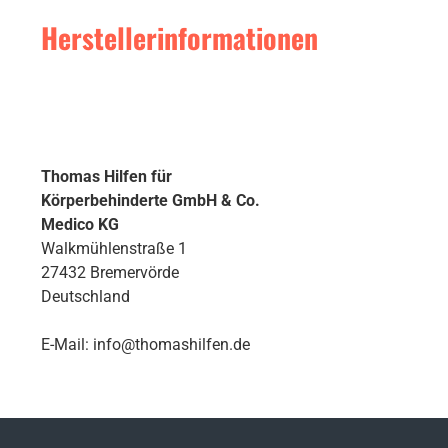
Zubehör Der Unterbau ermöglicht die Nutzung der f
wichtigen Informationen findest du in der jeweiligen Artikelbeschreibung. Kissen für Funktionsplatte (
Herstellerinformationen
(THOMASHILFEN Commander/Major) Erhöhungsblock
Seatfix-Adapter (THOMASHILFEN Commander/Maj
Commander/
Thomas Hilfen für
Körperbehinderte GmbH & Co.
Medico KG
Walkmühlenstraße 1
27432 Bremervörde
Deutschland
E-Mail: info@thomashilfen.de