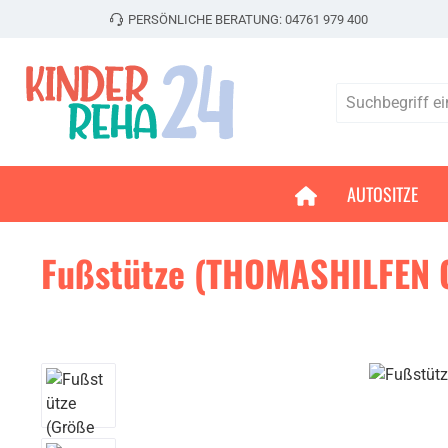
PERSÖNLICHE BERATUNG:
04761 979 400
 Hauptinhalt springen
Zur Suche springen
Zur Hauptnavigation springen
AUTOSITZE
Fußstütze (THOMASHILFEN
Bildergalerie überspringen