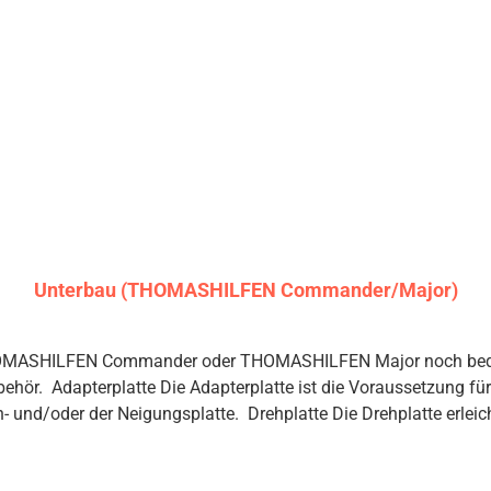
 Sitzkantelung entlastet das Kind, wenn aufrechtes Sitzen zu an
utschen aus dem Sitz Komfortabel ausgestattet Weicher, atmungsaktiver Bezug für
r Becherhalter (rechts oder links), um Getränke, Snacks und Sp
inder verhindert lästiges und gefährliches Verdrehen der Gurte Grundausstattung Sit
olster | Rückenpolster | Kopfpolster | zusätzliche Kopfpolster (lin
er | Becherhalter (rechts oder links einsetzbar) | abnehmbare Bez
s Zubehör? Hier zu beraten wir Sie gerne in einem persönlichen
e einfach unter 04761 979 400 an und unsere Rehafachberater h
Unterbau (THOMASHILFEN Commander/Major)
HOMASHILFEN Commander oder THOMASHILFEN Major noch bequeme
hör. Adapterplatte Die Adapterplatte ist die Voraussetzung fü
und/oder der Neigungsplatte. Drehplatte Die Drehplatte erleic
 einfach zur Tür gedreht – so geht der Transfer deutlich bequem
 drei Stufen (5,5° / 11° / 16°) einstellen. So kannst Du dein Ki