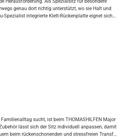
e Herausforderung. Als Spezialsitz für besondere
egs genau dort richtig unterstützt, wo sie Halt und
atte eignet sich
nd abgestimmt Kinderkopf immer gut
end ist – entspannte Ruhe- und Schlafposition auch im
treuer bei Verstellen der Kopfstütze Praktischer
| 5-Punkt-Positionierungsgurt mit Zentralversteller |
 bis 40° C in der Maschine waschbar
 im Familienalltag sucht, ist beim THOMASHILFEN Major
Zubehör lässt sich der Sitz individuell anpassen, damit