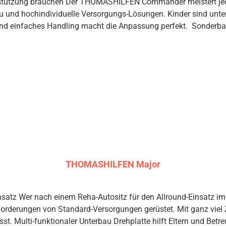
nterstützung brauchen Der THOMASHILFEN Commander meistert jed
u und hochindividuelle Versorgungs-Lösungen. Kinder sind unterw
ing macht die Anpassung perfekt. Sonderbau-Spezialist integrierte Klett-Rückenpl
naue Unterstützung des Oberkörpers möglich – individuell auf das Ki
telung entlastet das Kind, wenn aufrechtes Sitzen zu anstreng
m und sicher angeschnallt Im gepolsterten 5-Punkt-Positionierungsgurt
 verlieren Kein aufwändiges Umfädeln der Gurte für Eltern und Be
er 9-fach höhenverstellbarer Kopfstütze: Klett-
ster | zusätzliche Kopfpolstereinlagen | Gurtschildpolster, klein 
Becherhalter (rechts oder links einsetzbar) | abnehmbare Bezüge,
THOMASHILFEN Major
einsatz Wer nach einem Reha-Autositz für den Allround-Einsatz
nforderungen von Standard-Versorgungen gerüstet. Mit ganz viel 
rn und Betreuern beim rückenschonenden und stressfreien Transfer