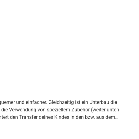
strengend ist – entspannte Ruhe- und Schlafposition
ielzeug griffbereit aufzubewahren Seatfix-Konnektoren
z und Rücken mit
ks, rechts) | Gurtschildpolster, klein | 5-Punkt-Gurt mit
üge, bis 40° C in der Maschine waschbar | Seatfix-
elfen Ihnen weiter.
r und einfacher. Gleichzeitig ist ein Unterbau die
r die Verwendung von speziellem Zubehör (weiter unten
htert den Transfer deines Kindes in den bzw. aus dem
er und rückenschonender von der Hand. Neigungsplatte
nd in eine entspannende Ruheposition bringen. Unterbau-