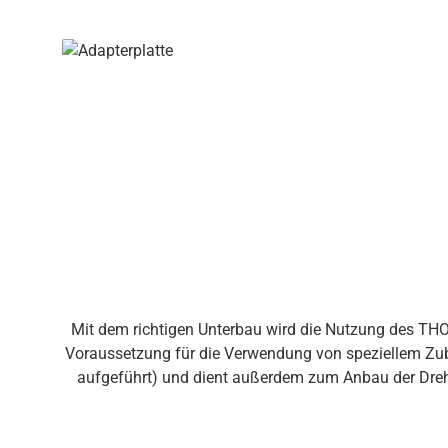
– der Zugschnäpper ist bequem erreichbar 3-stufige
auch im Auto verschiedene Fußstützen geben Halt und verhindern das Herausr
angenehmen Sitzkomfort ohne lästiges Schwitzen große
für Fahrzeuge mit Isofix Immer eine gute Kopfposition Anpassbare Kopfstütze wächst in 7 Schritten mit, der empfindliche Kinderkopf ist jederzeit gut gestützt. Optimale
Sitzposition Zusätzliche Thoraxpelotten und Sitzseitenpolster stützen auch instabile oder schmale Kinder optimal Abduktionsblock verhindert Überschlagen der Beine
Bequem und sicher angeschnallt Im gepolsterten 5-Punkt-Positionierungsgurt sitzen Kinder bequem aufrecht, ohne den Halt zu verlieren Einstellung der Gurtlänge schnell und
einfach über Zentralversteller vorne am Sitz Praktischer Gurtverb
integrierter 7-fach höhenverstellbarer Kopfstütze: Sitzp
Zentralversteller | Gurtverbinder | Schulterschon
Konnektoren zur Verankerung des Sitzes in entsprechend ausgerüsteten Fahrzeugen Sie benötigen weitere
Gespräch. Rufen Si
Mit dem richtigen Unterbau wird die Nutzung des T
Voraussetzung für die Verwendung von speziellem Zube
aufgeführt) und dient außerdem zum Anbau der Dreh- 
Autositz. Vor bzw. nach der Fahrt wird der Autositz
Mit der Neigungsplatte lässt sich die Sitzkantelung in