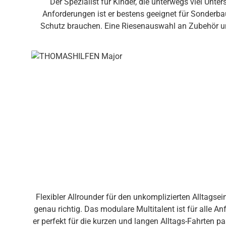
Der Spezialist für Kinder, die unterwegs viel U
Anforderungen ist er bestens geeignet für Sonderba
Schutz brauchen. Eine Riesenauswahl an Zubehör und einfaches Handl
hervorragend zur Aufnahme von Sonderbau-Lösungen punktge
gestützt Kopfstütze wächst in 9 Schritten mit Entspanntes Anlehnen auch bei längeren Fahrten – mit zusätzlich nutzbaren Polstereinsätzen wird die Kopfstütze noch weicher
und bequemer. Komfortabel ausgestattet Weicher, atmungsaktiver Bezug für angenehmen Sitzkomfort ohne lästiges Schwitzen integrierte Ruheposition einstellbar großer
Getränkehalter, rechts oder links einsetzbar Multi-funktionaler Unterbau Drehplatte hilft Eltern und Betreuern beim rückenschonenden und stressfreien Transfer – der
Zugschnäpper ist bequem erreichbar 3-stufige Sitzkan
Auto verschiedene Fußstützen geben Halt und verhindern das Herausruschen aus dem Sitz Beque
sitzen Kinder bequem aufrecht, ohne den Halt zu
Gurtverbinder verhindert lästiges und gefährliches Verdrehen der Gurte Grundausstattung Sitz und Rücken mit integriert
Rückenplatte | Sitzpolster | Rückenpolster | Kopfpol
Gurtverbinder | Schulterschoner | 
Flexibler Allrounder für den unkomplizierten Alltags
genau richtig. Das modulare Multitalent ist für alle A
er perfekt für die kurzen und langen Alltags-Fahrten passt. Multi-funktionaler Unterbau Drehplatte hilft Elte