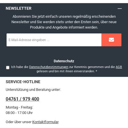
NEWSLETTER
Abonnieren Sie jetzt einfach unseren regelmäßig erscheinenden
Newsletter und Sie werden stets unter den Ersten sein, über neue
Produkte und Angebote informiert werden.
E-
Mail-
Adresse
*
Datenschutz
Ich habe die
Datenschutzbestimmungen
zur Kenntnis genommen und die
AGB
gelesen und bin mit ihnen einverstanden.
*
SERVICE-HOTLINE
Unterstützung und Beratung unter:
04761 / 979 400
Montag - Freitag:
08:00 - 17:00 Uhr
Oder über unser
Kontaktformular
.