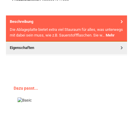
Beschreibung
Die Ablageplatte bietet extra viel Stauraum für alles, was unterwegs
mit dabei sein muss, wie z.B. Sauerstoffflaschen. Sie w…
Mehr
Eigenschaften
Produktgalerie überspringen
Dazu passt...